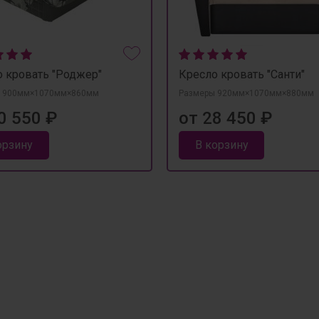
 кровать "Роджер"
Кресло кровать "Санти"
 900мм×1070мм×860мм
Размеры 920мм×1070мм×880мм
0 550 ₽
от 28 450 ₽
орзину
В корзину