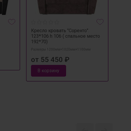
Кресло кровать "Соренто".
Крес
123*106 h 106 ( спальное место
Разме
192*70)
от 
Размеры 1200мм×1020мм×1100мм
от 55 450 ₽
В 
В корзину