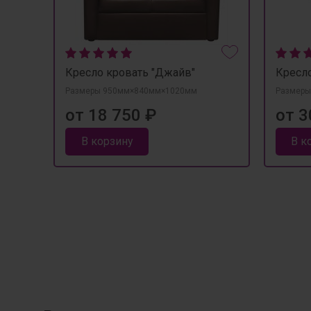
Кресло кровать "Джайв"
Кресло
Размеры 950мм×840мм×1020мм
Размеры
от 18 750 ₽
от 3
В корзину
В к