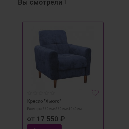
Вы смотрели
1
Кресло "Хьюго"
Размеры 860мм×860мм×1040мм
от 17 550 ₽