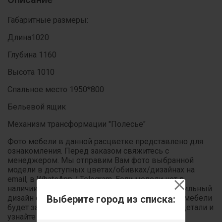
Габаритные размеры:
Длина1020
Глубина 1160
Высота 1010
Спальное место 1950*800
Бельевой ящик
Механизм трансформации "Полесье"
Фото мебели в данной расцветке представлено для
ознакомления. Перед заказом свяжитесь с
менеджером. Мы отправим Вам фото выбранной
модели в доступных цветах/обивках/дизайнах на
email, в WhatsApp / Telegram. Если модели нет в
наличии, мы выполним индивидуальный текстильный
дизайн с учётом Ваших пожеланий! Стоимость мебели
Выберите город из списка:
будет зависеть от выбранной ткани. Обсудите детали и
узнайте о наличии по телефонам: