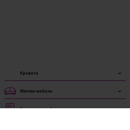
Кровати
1,5 спальные кровати
Мягкая мебель
Двуспальные кровати
Диваны
Корпусная мебель
Двухъярусные кровати
Диваны угловые
Вешалки
Мебель к школе
Детские кровати