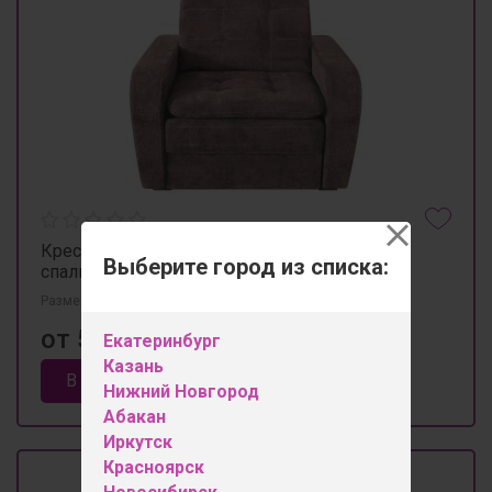
Кресло кровать "Соренто". 123*106 h 106 (
Выберите город из списка:
спальное место 192*70)
Размеры 1200мм×1020мм×1100мм
от 55 450 ₽
Екатеринбург
Казань
В корзину
Нижний Новгород
Абакан
Иркутск
Красноярск