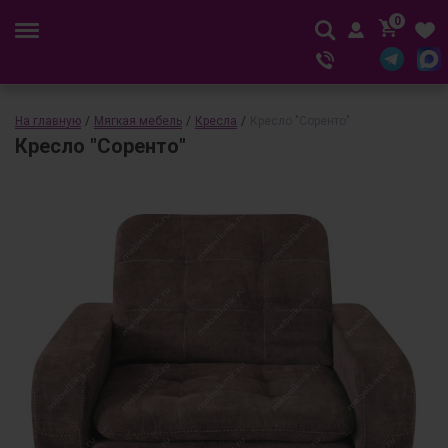
0
На главную
/
Мягкая мебель
/
Кресла
/
Кресло "Соренто"
Кресло "Соренто"