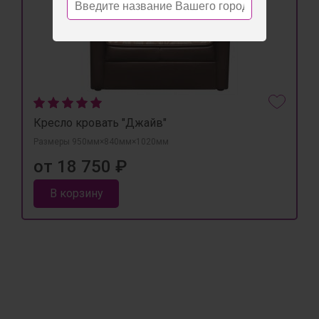
Кресло кровать "Джайв"
Размеры 950мм×840мм×1020мм
от 18 750 ₽
В корзину