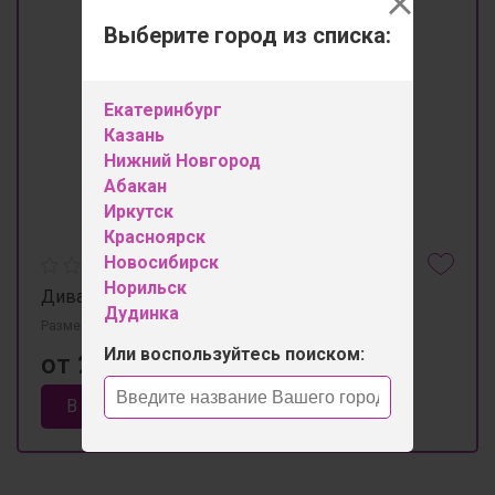
Выберите город из списка:
Екатеринбург
Казань
Нижний Новгород
Абакан
Иркутск
Красноярск
Новосибирск
Норильск
Диван "Кардинал". 197*93h86
Дудинка
Размеры 1970мм×930мм×860мм
Или воспользуйтесь поиском:
от 29 350 ₽
В корзину