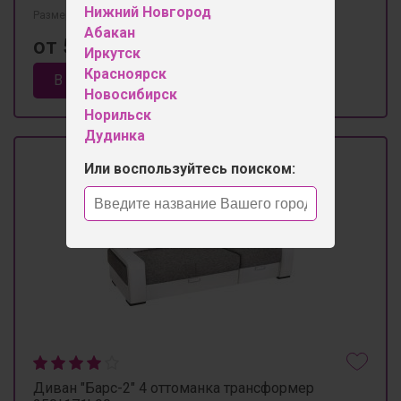
Нижний Новгород
Размеры 2500мм×1110мм×900мм
Абакан
от 52 300 ₽
Иркутск
Красноярск
В корзину
Новосибирск
Норильск
Дудинка
Или воспользуйтесь поиском:
Диван "Барс-2" 4 оттоманка трансформер