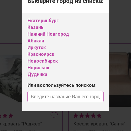
Выберите город из списка:
Екатеринбург
Казань
Нижний Новгород
Абакан
Иркутск
Красноярск
Новосибирск
Норильск
Дудинка
Или воспользуйтесь поиском:
 кровать "Роджер"
Кресло кровать "Санти"