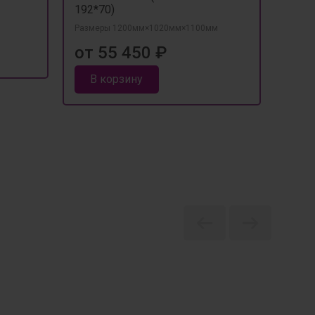
Разме
192*70)
от 
Размеры 1200мм×1020мм×1100мм
от 55 450 ₽
В 
В корзину