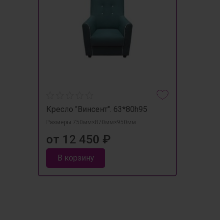
Кресло "Винсент". 63*80h95
Размеры 750мм×870мм×950мм
от 12 450 ₽
В корзину