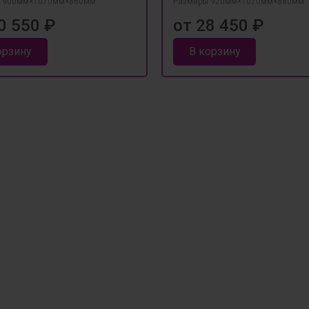
 900мм×1070мм×860мм
Размеры 920мм×1070мм×880мм
0 550 ₽
от 28 450 ₽
орзину
В корзину