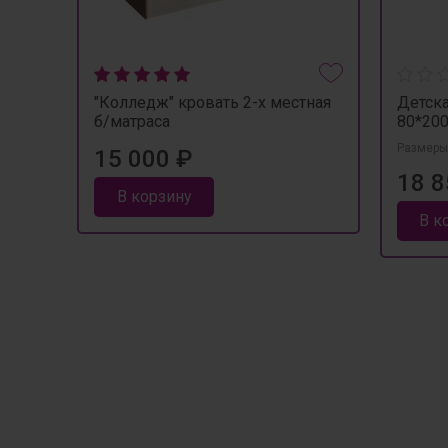
"Колледж" кровать 2-х местная
Детска
б/матраса
80*200
Размеры
15 000 ₽
18 8
В корзину
В к