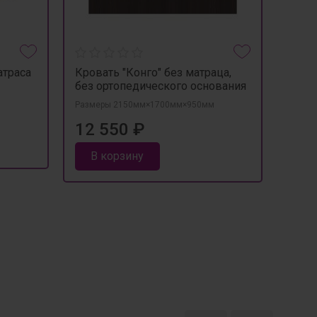
атраса
Кровать "Конго" без матраца,
Кров
без ортопедического основания
без 
Размеры 2150мм×1700мм×950мм
Разме
12 550 ₽
от 
В корзину
В 