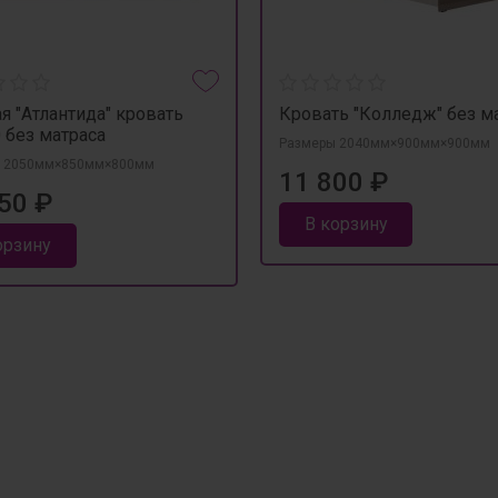
я "Атлантида" кровать
Кровать "Колледж" без м
 без матраса
Размеры 2040мм×900мм×900мм
 2050мм×850мм×800мм
11 800 ₽
50 ₽
В корзину
орзину