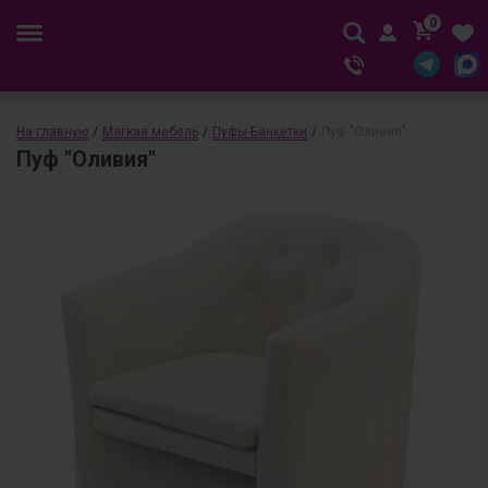
0
На главную
/
Мягкая мебель
/
Пуфы-Банкетки
/
Пуф "Оливия"
Пуф "Оливия"