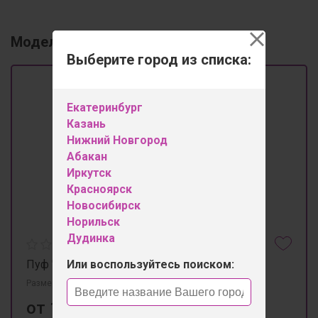
Модельный ряд
1
Выберите город из списка:
Екатеринбург
Казань
Нижний Новгород
Абакан
Иркутск
Красноярск
Новосибирск
Норильск
Дудинка
Или воспользуйтесь поиском:
Пуф "Оливия-2"
Размеры 1130мм×550мм×730мм
от 13 350 ₽