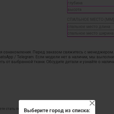
глубина
высота
СПАЛЬНОЕ МЕСТО (ММ)
спальное место длина
спальное место ширина
ля ознакомления. Перед заказом свяжитесь с менеджером
hatsApp / Telegram. Если модели нет в наличии, мы выпол
ь от выбранной ткани. Обсудите детали и узнайте о налич
ете стать первым!
Выберите город из списка: